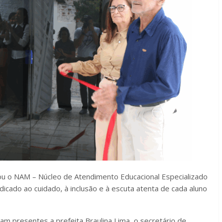
urou o NAM – Núcleo de Atendimento Educacional Especializado
dicado ao cuidado, à inclusão e à escuta atenta de cada aluno
am presentes a prefeita Braulina Lima, o secretário de